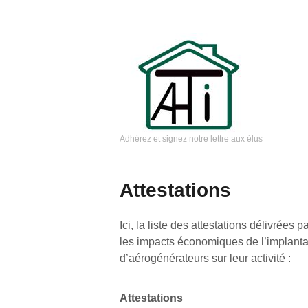
Aller
au
contenu
principal
Adhérez et signez notre lettre aux élus
AHTI
Attestations
Ici, la liste des attestations délivrées 
les impacts économiques de l’implantat
d’aérogénérateurs sur leur activité :
Attestations