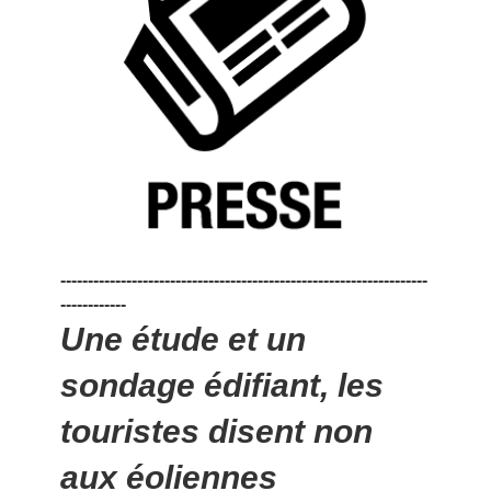
-------------------------------------------------------------------
------------
Une étude et un
sondage édifiant, les
touristes disent non
aux éoliennes